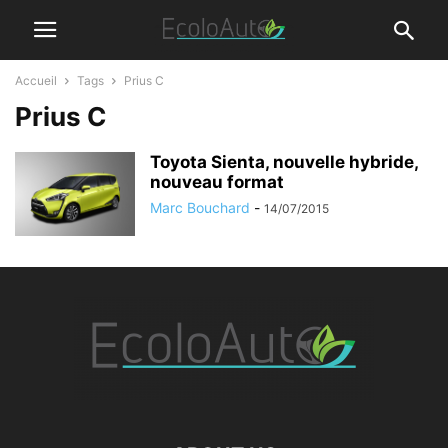
Accueil
Tags
Prius C
Prius C
Toyota Sienta, nouvelle hybride,
nouveau format
Marc Bouchard
-
14/07/2015