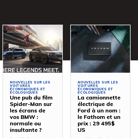
NOUVELLES SUR LES
NOUVELLES SUR LES
VOITURES
VOITURES
ÉCONOMIQUES ET
ÉCONOMIQUES ET
ÉCOLOGIQUES
ÉCOLOGIQUES
Une pub du film
La camionnette
Spider-Man sur
électrique de
les écrans de
Ford à un nom :
vos BMW :
le Fathom et un
normale ou
prix : 29 495$
insultante ?
US