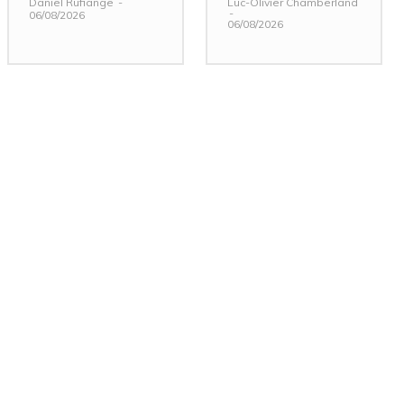
Daniel Rufiange
-
Luc-Olivier Chamberland
-
06/08/2026
06/08/2026