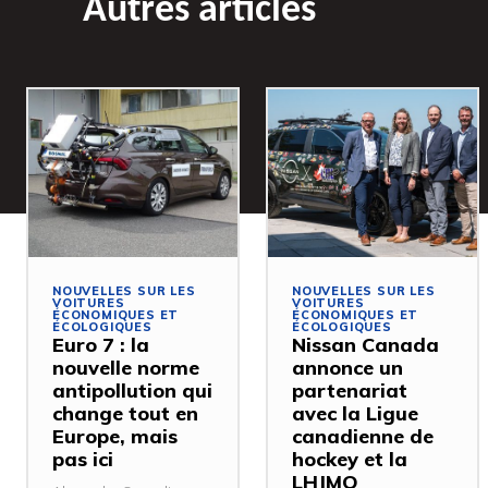
Autres articles
NOUVELLES SUR LES
NOUVELLES SUR LES
VOITURES
VOITURES
ÉCONOMIQUES ET
ÉCONOMIQUES ET
ÉCOLOGIQUES
ÉCOLOGIQUES
Euro 7 : la
Nissan Canada
nouvelle norme
annonce un
antipollution qui
partenariat
change tout en
avec la Ligue
Europe, mais
canadienne de
pas ici
hockey et la
LHJMQ