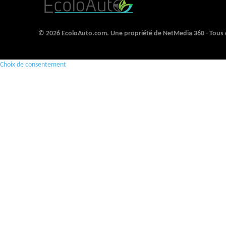
© 2026 EcoloAuto.com. Une propriété de NetMedia 360 - Tous d
Choix de consentement