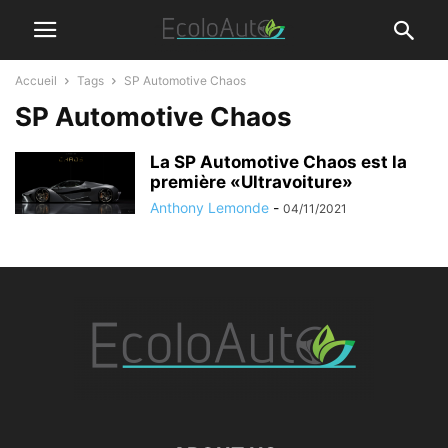
Accueil
Tags
SP Automotive Chaos
SP Automotive Chaos
La SP Automotive Chaos est la
première «Ultravoiture»
Anthony Lemonde
-
04/11/2021