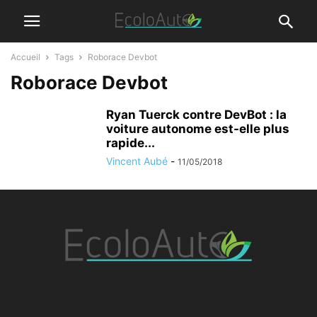
Accueil
Tags
Roborace Devbot
Roborace Devbot
Ryan Tuerck contre DevBot : la
voiture autonome est-elle plus
rapide...
Vincent Aubé
-
11/05/2018