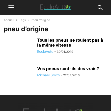
Accueil
Tags
Pneu d’origine
pneu d’origine
Tous les pneus ne roulent pas à
la même vitesse
EcoloAuto
-
30/01/2019
Vos pneus sont-ils des vrais?
Michael Smith
-
22/04/2016