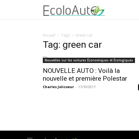
Accueil
Tags
Green car
Tag: green car
Nouvelles sur les voitures Économiques et Écologiques
NOUVELLE AUTO : Voilà la
nouvelle et première Polestar
Charles Jolicoeur
-
17/10/2017