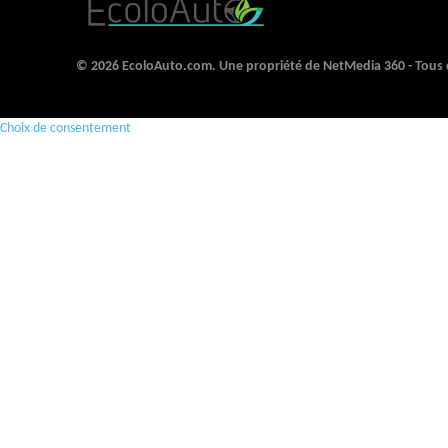
© 2026 EcoloAuto.com. Une propriété de NetMedia 360 - Tous d
Choix de consentement