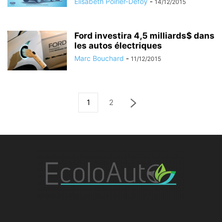
Elisabeth Poirier-Defoy
-
14/12/2015
Ford investira 4,5 milliards$ dans
les autos électriques
Marc Bouchard
-
11/12/2015
1
2