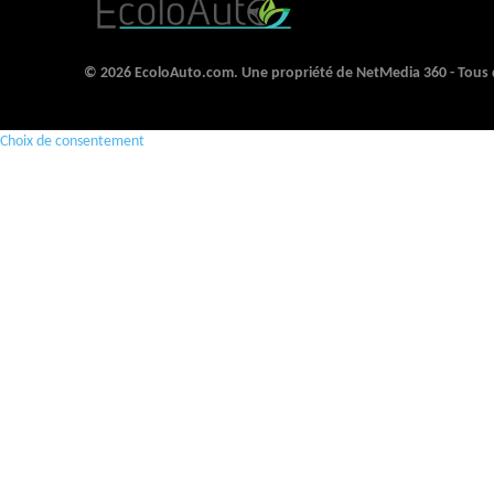
© 2026 EcoloAuto.com. Une propriété de NetMedia 360 - Tous d
Choix de consentement