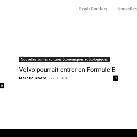
Essais Routiers
Nouvelles
Nouvelles sur les voitures Économiques et Écologiques
Volvo pourrait entrer en Formule E
Marc Bouchard
-
22/08/2016
0
0