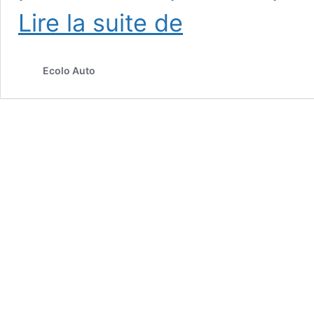
Kia
Lire la suite de
nous
présente
un
Ecolo Auto
Seltos
amélioré
pour
2024