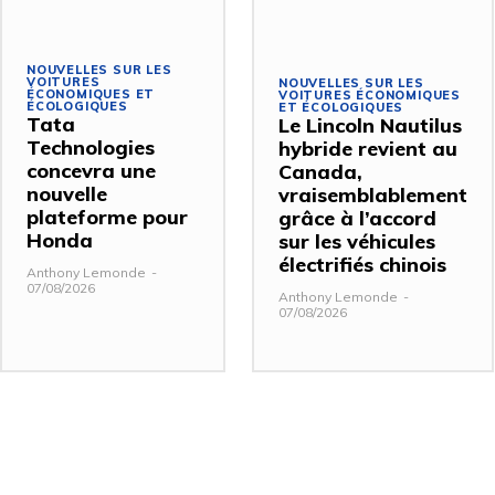
NOUVELLES SUR LES
VOITURES
NOUVELLES SUR LES
ÉCONOMIQUES ET
VOITURES ÉCONOMIQUES
ÉCOLOGIQUES
ET ÉCOLOGIQUES
Tata
Le Lincoln Nautilus
Technologies
hybride revient au
concevra une
Canada,
nouvelle
vraisemblablement
plateforme pour
grâce à l’accord
Honda
sur les véhicules
électrifiés chinois
Anthony Lemonde
-
07/08/2026
Anthony Lemonde
-
07/08/2026