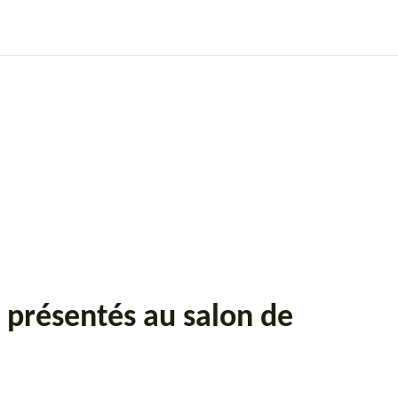
s
Ecolo ou Pas?
Palmarès
More
t présentés au salon de