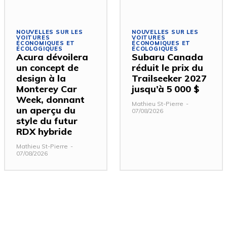
NOUVELLES SUR LES
NOUVELLES SUR LES
VOITURES
VOITURES
ÉCONOMIQUES ET
ÉCONOMIQUES ET
ÉCOLOGIQUES
ÉCOLOGIQUES
Acura dévoilera
Subaru Canada
un concept de
réduit le prix du
design à la
Trailseeker 2027
Monterey Car
jusqu’à 5 000 $
Week, donnant
Mathieu St-Pierre
-
un aperçu du
07/08/2026
style du futur
RDX hybride
Mathieu St-Pierre
-
07/08/2026