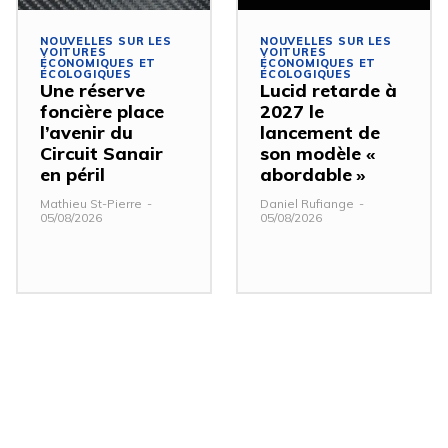
NOUVELLES SUR LES
NOUVELLES SUR LES
VOITURES
VOITURES
ÉCONOMIQUES ET
ÉCONOMIQUES ET
ÉCOLOGIQUES
ÉCOLOGIQUES
Une réserve
Lucid retarde à
foncière place
2027 le
l’avenir du
lancement de
Circuit Sanair
son modèle «
en péril
abordable »
Mathieu St-Pierre
-
Daniel Rufiange
-
05/08/2026
05/08/2026