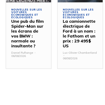
NOUVELLES SUR LES
NOUVELLES SUR LES
VOITURES
VOITURES
ÉCONOMIQUES ET
ÉCONOMIQUES ET
ÉCOLOGIQUES
ÉCOLOGIQUES
Une pub du film
La camionnette
Spider-Man sur
électrique de
les écrans de
Ford à un nom :
vos BMW :
le Fathom et un
normale ou
prix : 29 495$
insultante ?
US
Daniel Rufiange
-
Luc-Olivier Chamberland
-
06/08/2026
06/08/2026