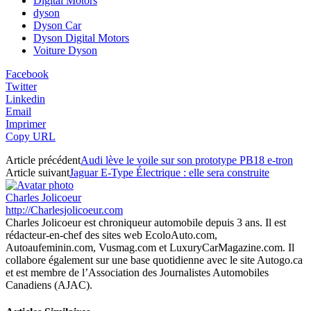
Digital Motors
dyson
Dyson Car
Dyson Digital Motors
Voiture Dyson
Facebook
Twitter
Linkedin
Email
Imprimer
Copy URL
Article précédent
Audi lève le voile sur son prototype PB18 e-tron
Article suivant
Jaguar E-Type Électrique : elle sera construite
Charles Jolicoeur
http://Charlesjolicoeur.com
Charles Jolicoeur est chroniqueur automobile depuis 3 ans. Il est
rédacteur-en-chef des sites web EcoloAuto.com,
Autoaufeminin.com, Vusmag.com et LuxuryCarMagazine.com. Il
collabore également sur une base quotidienne avec le site Autogo.ca
et est membre de l’Association des Journalistes Automobiles
Canadiens (AJAC).